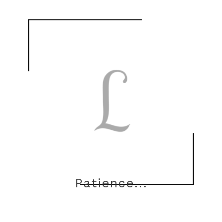
Registrieren
Für Wiederverkäufer/Distributoren:
trieren Sie sich, um privaten und exklusiven Zugang zur personalisierten Be
S'enregistrer
Patience...